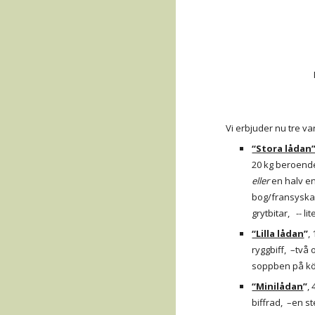
 Vi erbjuder nu tre va
“Stora lådan
20
 kg beroende
eller
 en halv en
bog/fransyska/y
grytbitar,   -- 
“Lilla lådan
”
,
ryggbiff,  –två 
soppben på k
“Minilådan
”
, 
biffrad,  –en st