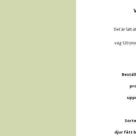
V
Det är lätt att
väg 120 (mo
Bestäl
pr
 upp
Sorte
 djur fått