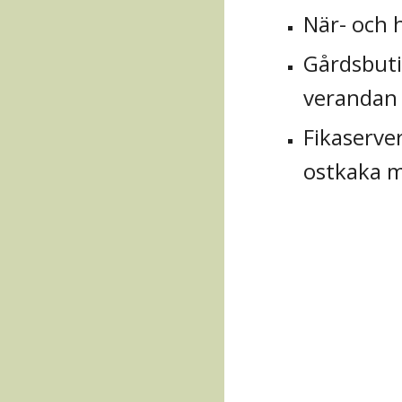
När- och 
G
årdsbuti
verandan 
F
ikaserve
ostkaka m