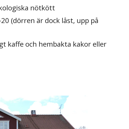
kologiska nötkött
-20 (dörren är dock 
låst, 
upp på 
gt kaffe och hembakta
kakor eller 