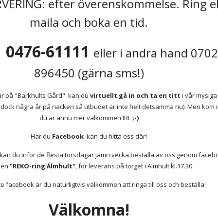
maila och boka en tid.
0476-61111 
  
eller i andra hand 0702
896450
 (gärna sms!)
r på "Barkhults Gård"  kan du 
virtuellt gå in och ta en titt
 i vår mysiga
 dock några år på nacken så utbudet är inte helt detsamma nu).
 Men kom ih
du är ännu mer välkommen IRL
 ;-)
Har du
 Facebook
  kan du hitta oss där!
kan du inför de flesta torsdagar jämn vecka beställa av oss genom faceb
en 
"REKO-ring Älmhult"
, för leverans på torget i Älmhult kl.17.30. 
te facebook är du naturligtvis välkommen att ringa till oss och beställa!
Välkomna!