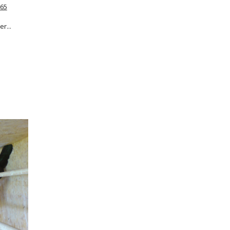
665
r...