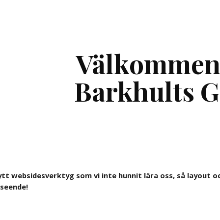
ip to main content
Skip to navigat
Välkommen t
Barkhults G
ytt websidesverktyg som vi inte hunnit lära oss, så layout o
rseende!