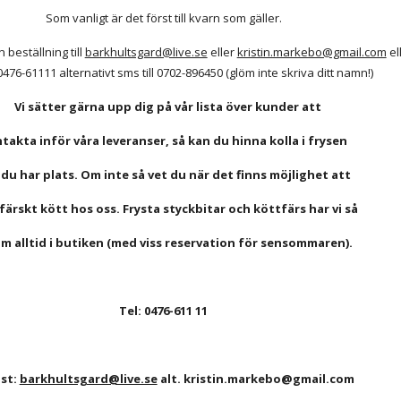
Som vanligt är det först till kvarn som gäller.
eställning till
barkhultsgard@live.se
 eller
kristin.markebo@gmail.com
 el
0476-61111
 alternativt sms till 0702-896450 (glöm inte skriva ditt namn!)
   Vi sätter gärna upp dig på vår lista över kunder att
takta inför våra leveranser, så kan du hinna kolla i frysen
 du har plats. Om inte så vet du när det finns möjlighet att
färskt kött hos oss. Frysta styckbitar och köttfärs har vi så 
m alltid i butiken (med viss reservation för sensommaren).       
Tel: 0476-611 11
st:
barkhultsgard@live.se
 alt. kristin.markebo@gmail.com