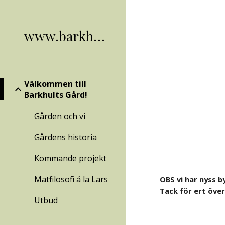
Sk
www.barkhult.nu
Välkommen till
Barkhults Gård!
Gården och vi
Gårdens historia
Kommande projekt
Matfilosofi á la Lars
OBS vi har nyss b
Tack för ert öve
Utbud