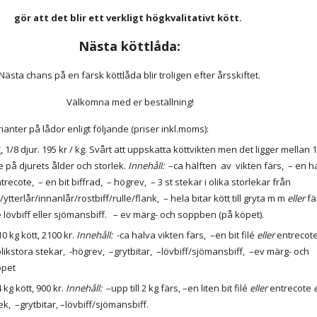
gör att det blir ett verkligt högkvalitativt kött. 
Nästa köttlåda:
Nästa chans på en färsk köttlåda blir troligen 
efter årsskiftet
.
 Välkomna med er beställning!
rianter på lådor enligt följande (priser inkl.moms):
”
,
 1/8 djur. 1
95
 på djurets ålder och storlek. 
Innehåll: 
trecote,  – en bit biffrad,  – högrev,  – 3 st stekar i olika storlekar från 
tterlår/innanlår/rostbiff/rulle/flank,  – hela bitar kött till gryta m m 
eller
 fä
lite lövbiff eller sjömansbiff.   – ev märg- och soppben (på köpet).
 10 kg kött, 
2100
 kr. 
Innehåll:
  -ca halva vikten färs,  –en bit filé 
eller 
entrecote
olikstora stekar,  -högrev,  –grytbitar,  –lövbiff/sjömansbiff,  –ev märg- och 
öpet
4 kg kött, 
90
0 kr. 
Innehåll:
  –upp till 2 kg färs, –en liten bit filé
 eller
 entrecote 
ek,  –grytbitar, –lövbiff/sjömansbiff.