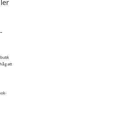
-
 butik
åg att 
ook-