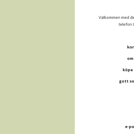
Välkommen med din b
telefon 
kon
 om
köpa 
gott so
e-po