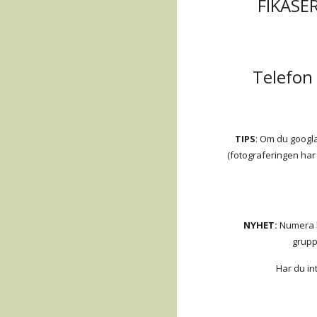
      FIKASERVERING: efter överenskommelse. Ring eller 
Telefon 
TIPS
: Om du googla
(fotograferingen har
NYHET:
 Numera 
grupp
Har du in