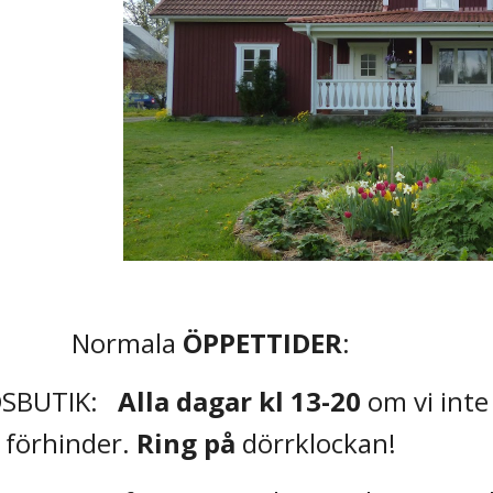
Normala
 ÖPPETTIDER
:     
  GÅRDSBUTIK:   
Alla dagar kl 13-20
 om vi inte 
förhinder. 
Ring på
 dörrklockan!