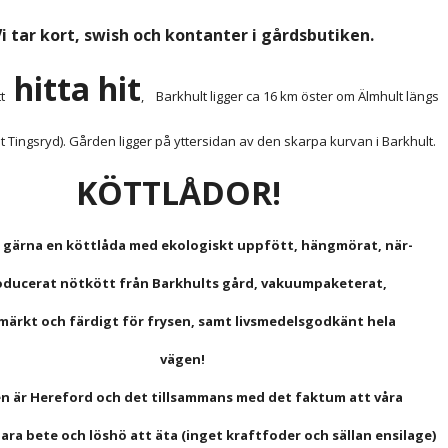
i tar kort, swish och kontanter
 i gårdsbutiken.
hitta hit
   
,    Barkhult ligger ca 16 km öster om Älmhult längs
t Tingsryd). Gården ligger på yttersidan av den skarpa kurvan i Barkhult.
KÖTTLÅDOR!
l gärna en köttlåda med ekologiskt uppfött, hängmörat, när-
oducerat nötkött från Barkhults gård, vakuumpaketerat,
märkt och färdigt för frysen, samt livsmedelsgodkänt hela 
vägen!
n är Hereford och det tillsammans med det faktum att våra
 bara bete och löshö att äta (inget kraftfoder och sällan ensilage) 