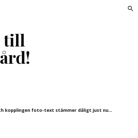
ion
ill 
ård!
ch kopplingen foto-text stämmer dåligt just nu... 